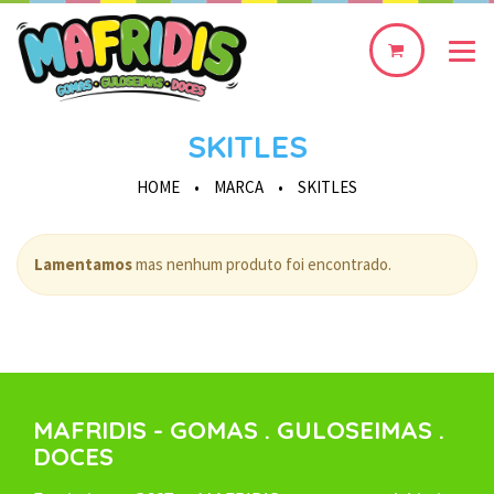
0
produto(s)
SKITLES
HOME
•
MARCA
•
SKITLES
Lamentamos
mas nenhum produto foi encontrado.
MAFRIDIS - GOMAS . GULOSEIMAS .
DOCES