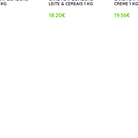
 KG
LEITE & CEREAIS 1 KG
CREME 1 K
€
18.20€
19.56€