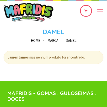
0
produto(s)
DAMEL
HOME
•
MARCA
•
DAMEL
Lamentamos
mas nenhum produto foi encontrado.
MAFRIDIS - GOMAS . GULOSEIMAS .
DOCES