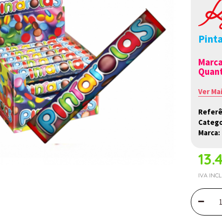
Pint
Marc
Quant
Ver Ma
Referê
Catego
Marca:
13.
IVA INC