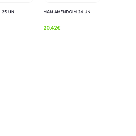
 25 UN
M&M AMENDOIM 24 UN
KINDER BUE
UN
20.42€
34.69€