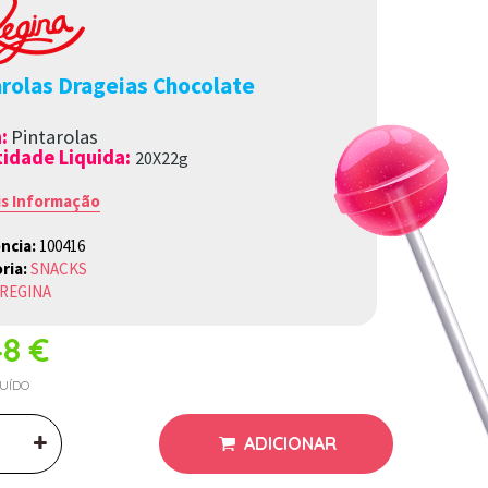
arolas Drageias Chocolate
a
:
Pintarolas
idade Liquida:
20X22g
is Informação
ncia:
100416
ria:
SNACKS
REGINA
48 €
LUÍDO
ADICIONAR