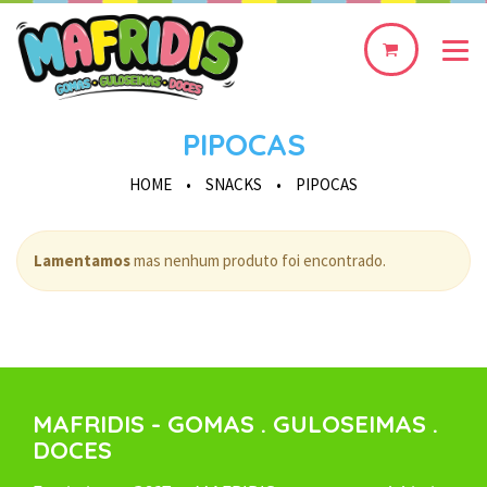
0
produto(s)
PIPOCAS
HOME
•
SNACKS
•
PIPOCAS
Lamentamos
mas nenhum produto foi encontrado.
MAFRIDIS - GOMAS . GULOSEIMAS .
DOCES