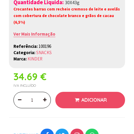
Quantidade Liquida:
30X43g
Crocantes barras com recheio cremoso de leite e avelãs
com cobertura de chocolate branco e grãos de cacau
(6,5%)
Ver Mais Informação
Referência:
100196
Categoria:
SNACKS
Marca:
KINDER
34.69 €
IVA INCLUÍDO
ADICIONAR